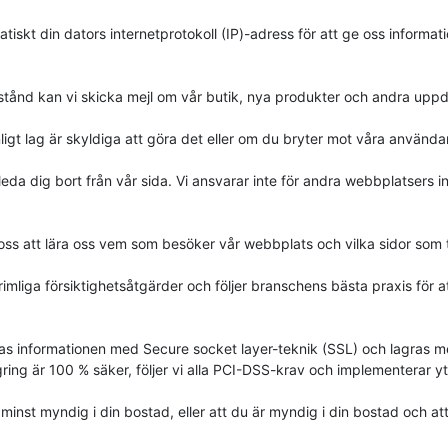
iskt din dators internetprotokoll (IP)-adress för att ge oss informat
llstånd kan vi skicka mejl om vår butik, nya produkter och andra uppd
ligt lag är skyldiga att göra det eller om du bryter mot våra användarv
eda dig bort från vår sida. Vi ansvarar inte för andra webbplatsers i
 oss att lära oss vem som besöker vår webbplats och vilka sidor som t
rimliga försiktighetsåtgärder och följer branschens bästa praxis för att
ras informationen med Secure socket layer-teknik (SSL) och lagras
agring är 100 % säker, följer vi alla PCI-DSS-krav och implementerar 
nst myndig i din bostad, eller att du är myndig i din bostad och att 