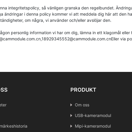
denna integritetspolicy, så vänligen granska den regelbundet. Ändring
 ändringar i denna policy kommer vi att meddela dig här att den har 
tändigheter, om några, vi använder och/eller avslöjar den.
ra någon personlig information vi har om dig, lämna in ett klagomål eller
@cammodule.com.cn
,
18929345552@cammodule.com.cn
Eller via po
OSS
PRODUKT
ter
Om oss
USB-kameramodul
märkeshistoria
Mipi-kameramodul