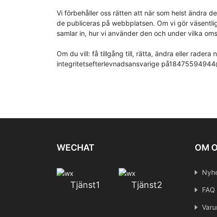
Vi förbehåller oss rätten att när som helst ändra 
de publiceras på webbplatsen. Om vi gör väsentliga
samlar in, hur vi använder den och under vilka oms
Om du vill: få tillgång till, rätta, ändra eller rade
integritetsefterlevnadsansvarige på
18475594944
WECHAT
OM 
Nyhe
Tjänst1
Tjänst2
FAQ
Varu