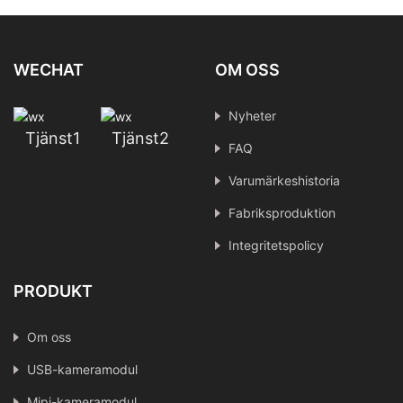
WECHAT
OM OSS
Nyheter
Tjänst1
Tjänst2
FAQ
Varumärkeshistoria
Fabriksproduktion
Integritetspolicy
PRODUKT
Om oss
USB-kameramodul
Mipi-kameramodul