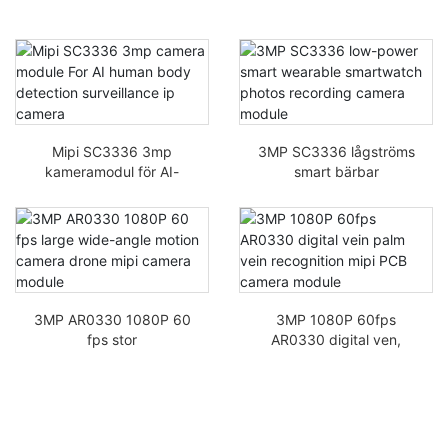
Mipi SC3336 3mp
3MP SC3336 lågströms
kameramodul för AI-
smart bärbar
övervakning av
smartklocka
mänskliga kroppar – IP-
fotoinspelningskamera
kamera
modul
3MP AR0330 1080P 60
3MP 1080P 60fps
fps stor
AR0330 digital ven,
vidvinkelrörelsekamera
palmvenigenkänning
drönare mipi-
MIPI PCB-kameramodul
kameramodul