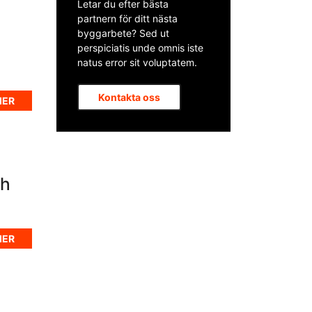
Letar du efter bästa
partnern för ditt nästa
byggarbete? Sed ut
perspiciatis unde omnis iste
natus error sit voluptatem.
Kontakta oss
MER
ch
MER