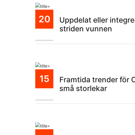
20
Uppdelat eller integre
striden vunnen
Okt
15
Framtida trender för
små storlekar
Okt