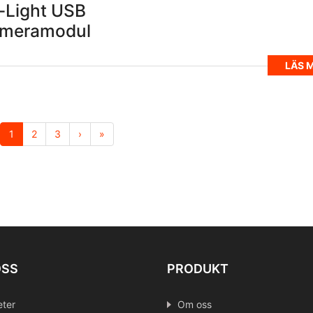
-Light USB
ameramodul
LÄS 
1
2
3
›
»
OSS
PRODUKT
ter
Om oss