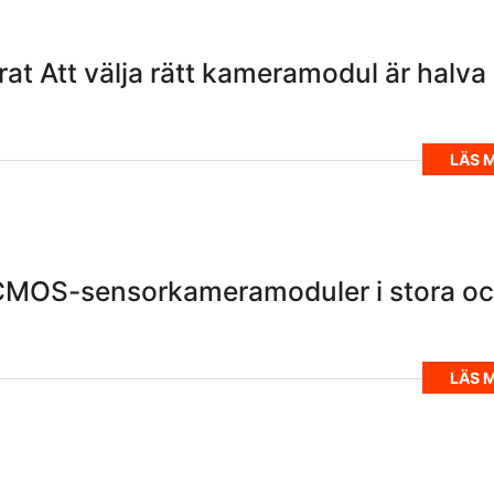
rat Att välja rätt kameramodul är halva
LÄS 
 CMOS-sensorkameramoduler i stora o
LÄS 