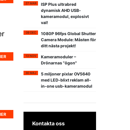
27 MAR
ISP Plus ultrabred
dynamisk AHD USB-
kameramodul, explosivt
val!
er
09 DEC
1080P 96fps Global Shutter
Camera Module: Måsten för
ditt nästa projekt!
13 NOV
MER
Kameramoduler –
Drönarnas "ögon"
30 MAJ
5 miljoner pixlar OV5640
med LED-blixt reklam all-
in-one usb-kameramodul
MER
Kontakta oss