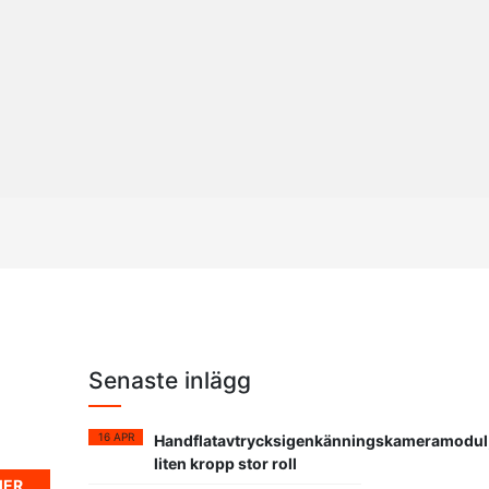
Senaste inlägg
16 APR
Handflatavtrycksigenkänningskameramodul
liten kropp stor roll
MER