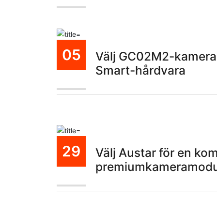
05
Välj GC02M2-kameramo
Smart-hårdvara
Nov
29
Välj Austar för en ko
premiumkameramodu
Okt