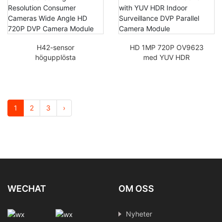
kameramodul
H42-sensor
HD 1MP 720P OV9623
högupplösta
med YUV HDR
konsumentkameror
inomhusövervakning
vidvinkel HD 720P DVP-
DVP
kameramodul
parallellkameramodul
1
2
3
›
WECHAT
OM OSS
Nyheter