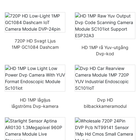
720P HD Svagt Ljus
1MP GC1084 Dashcam
HD 1MP rå Yuv-utgång
IoT-kameramodul DVP-
Dvp-kod
24-pinnar
Skanningskameramodul
SC101iot stöd ESP32A3
HD 1MP lågljus
Dvp HD
lågströms Dvp-kamera
bilbackkameramodul
med YUV-format
1MP 720P YUV
endoskopisk modul
Industriell endoskopisk
SC101iot
SC101IoT