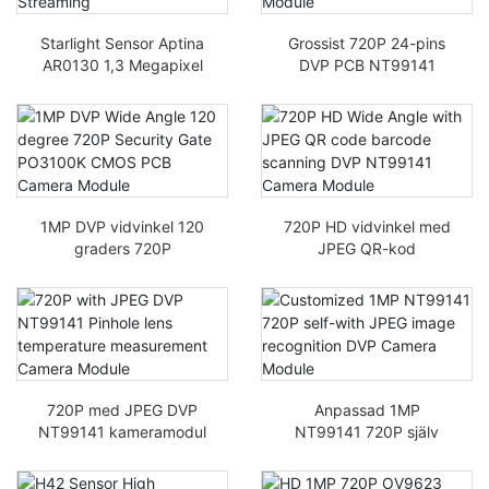
Starlight Sensor Aptina
Grossist 720P 24-pins
AR0130 1,3 Megapixel
DVP PCB NT99141
960P kameramodul
Sensor 1Mp HD CMOS
Live-streaming
liten kameramodul
1MP DVP vidvinkel 120
720P HD vidvinkel med
graders 720P
JPEG QR-kod
säkerhetsgrind
streckkod DVP
PO3100K CMOS PCB
NT99141 kameramodul
kameramodul
720P med JPEG DVP
Anpassad 1MP
NT99141 kameramodul
NT99141 720P själv
för att mäta
med JPEG-
linstemperaturen i nålhål
bildigenkänning DVP