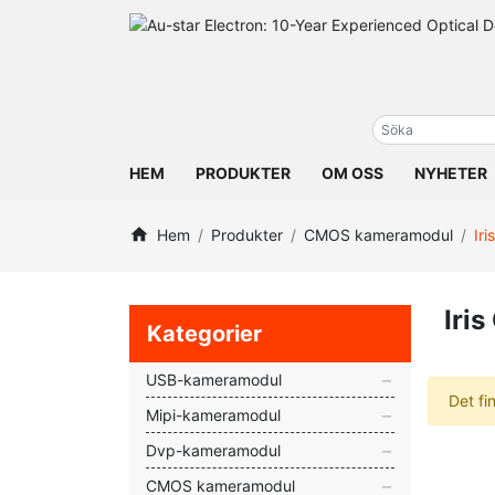
HEM
PRODUKTER
OM OSS
NYHETER
Hem
Produkter
CMOS kameramodul
Ir
Iri
Kategorier
USB-kameramodul
Det fi
Mipi-kameramodul
Dvp-kameramodul
CMOS kameramodul