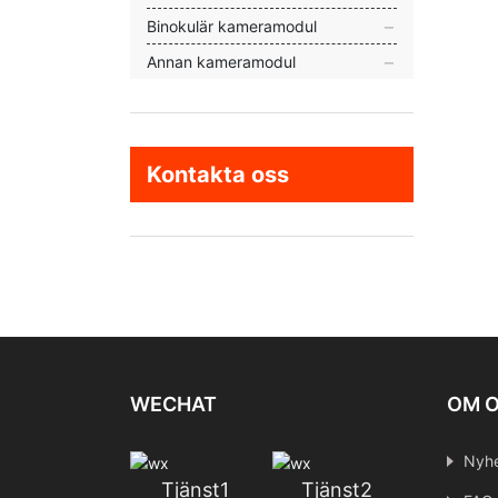
Binokulär kameramodul
Annan kameramodul
Kontakta oss
WECHAT
OM 
Nyhe
Tjänst1
Tjänst2