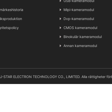
USB-kameramodul
märkeshistoria
Mipi-kameramodul
iksproduktion
Dvp-kameramodul
gritetspolicy
CMOS kameramodul
Binokulär kameramodul
Annan kameramodul
STAR ELECTRON TECHNOLOGY CO., LIMITED. Alla rättigheter förb