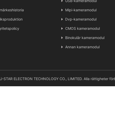
USB-kameramodul
märkeshistoria
Mipi-kameramodul
iksproduktion
Dvp-kameramodul
gritetspolicy
CMOS kameramodul
Binokulär kameramodul
Annan kameramodul
STAR ELECTRON TECHNOLOGY CO., LIMITED. Alla rättigheter förb