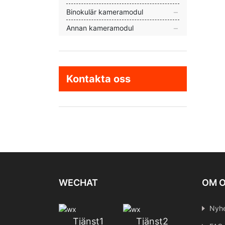
Binokulär kameramodul
Annan kameramodul
Kontakta oss
WECHAT
OM 
Nyhe
Tjänst1
Tjänst2