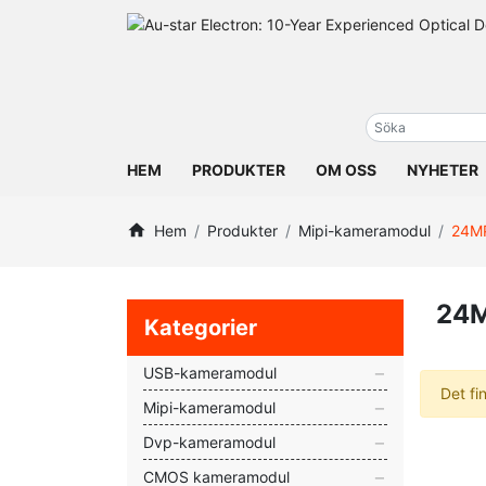
HEM
PRODUKTER
OM OSS
NYHETER
Hem
Produkter
Mipi-kameramodul
24M
24M
Kategorier
USB-kameramodul
Det fi
Mipi-kameramodul
Dvp-kameramodul
CMOS kameramodul