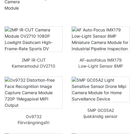
2MP IR-CUT
AF-autofokus IMX179
Kameramodul OV2710
Low-Light Sensor 8MP
1080P Lågljusdashcam
miniatyrkameramodul
Högbildsfrekvens
för industriell
Sports DV
rörledningsinspektion
5MP GC05A2
ljuskänslig sensor
Ov9732
drönare Mipi-
Förvrängningsfri
kameramodul för
ansiktsigenkänning