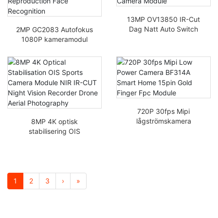
13MP OV13850 IR-Cut
Dag Natt Auto Switch
2MP GC2083 Autofokus
Färgnoggrannhet
1080P kameramodul
Plattekameramodul
med blixt natt, hög
färgreproduktion
ansiktsigenkänning
720P 30fps Mipi
lågströmskamera
8MP 4K optisk
BF314A Smart Home
stabilisering OIS
15-pins guldfinger FPC-
sportkameramodul NIR
modul
IR-CUT
Nattseendeinspelare
Drönarfotografering
Luftfoto
1
2
3
›
»