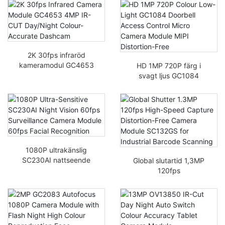
hemövervakningsutrust
Bildinspelningskameram
ning
odul 720P 1 megapixel
MIPI-utgång
2K 30fps infraröd
kameramodul GC4653
HD 1MP 720P färg i
4MP IR-CUT Dag/natt
svagt ljus GC1084
färgkorrekt dashcam
Dörrklockekontroll
Mikrokameramodul MIPI
Distorsionsfri
1080P ultrakänslig
SC230AI nattseende
Global slutartid 1,3MP
60fps
120fps
övervakningskameramo
höghastighetsfångst
dul 60fps
Distortion-Free Camera
ansiktsigenkänning
Module SC132GS för
industriell
streckkodsskanning