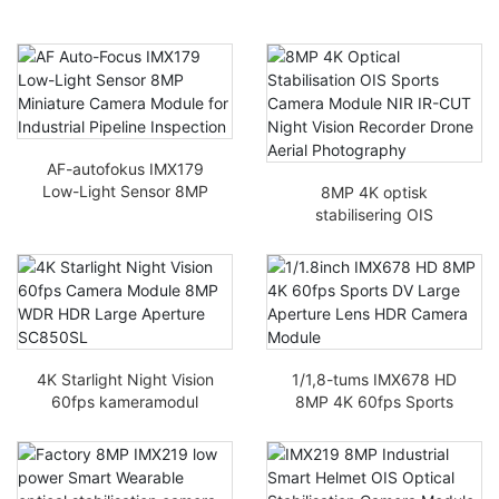
AF-autofokus IMX179
Low-Light Sensor 8MP
8MP 4K optisk
miniatyrkameramodul
stabilisering OIS
för industriell
sportkameramodul NIR
rörledningsinspektion
IR-CUT
Nattseendeinspelare
Drönarfotografering
Luftfoto
4K Starlight Night Vision
1/1,8-tums IMX678 HD
60fps kameramodul
8MP 4K 60fps Sports
8MP WDR HDR Stor
DV Stor bländarlins,
bländare SC850SL
HDR-kameramodul