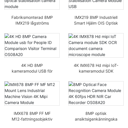
Fabriksmonterad 8MP
IMX219 8MP Industriell
IMX219 lågströms
Smart Hjälm OIS Optisk
Smart Wearable optisk
Stabiliseringskameramo
stabiliseringskameramo
dul USB
dul
4K HD 8MP
4K IMX678 Hd mipi IoT-
kameramodul USB för
kameramodul SDK
jämförelse av person-ID
OCR-
besöksterminal
dokumentkameramikros
OS08A20
kopmodul
IMX678 8MP FF MF
8MP optisk
M12-fattningsobjektiv
ansiktsigenkänningska
Industrial Machine
meramodul 4K 60fps