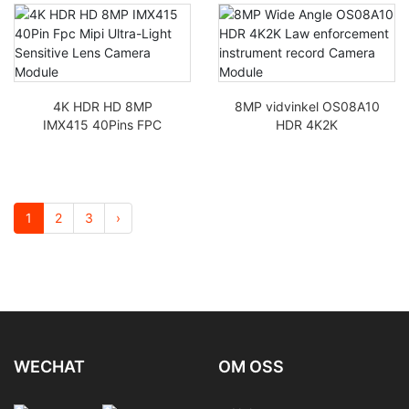
Vision 4K Mipi
HDR NIR bilinspelare
Kameramodul
OS08A20
4K HDR HD 8MP
8MP vidvinkel OS08A10
IMX415 40Pins FPC
HDR 4K2K
Mipi ultraljuskänslig
Kameramodul för
kameramodul
övervakningsinstrument
inspelning
1
2
3
›
WECHAT
OM OSS