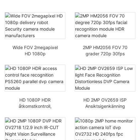
Wide FOV 2megapixel
2MP HM2056 FOV 70
HD 1080p
grader 720p 30fps
leveransrobot
ansiktsigenkänningsmo
Tillverkare av
dul HDR-kameramodul
säkerhetskameramodul
er
HD 1080P HDR
HD 2MP OV2659 ISP
åtkomstkontroll,
Ansiktsigenkänning
ansiktsigenkänning
med svagt ljus
PS5260 parallell dvp-
Förvrängningsfri DVP-
kameramodul
kameramodul