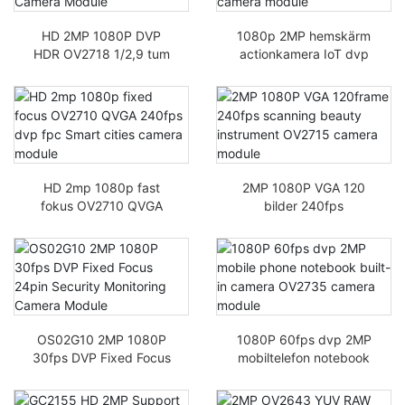
HD 2MP 1080P DVP
1080p 2MP hemskärm
HDR OV2718 1/2,9 tum
actionkamera IoT dvp
IR-CUT
OV2732 HD 240fps fpc
Nattvisionsövervakning
kameramodul
skameramodul
HD 2mp 1080p fast
2MP 1080P VGA 120
fokus OV2710 QVGA
bilder 240fps
240fps dvp fpc Smart
skanningsinstrument
cities kameramodul
OV2715 kameramodul
OS02G10 2MP 1080P
1080P 60fps dvp 2MP
30fps DVP Fixed Focus
mobiltelefon notebook
24pin
inbyggd kamera
säkerhetsövervaknings
OV2735 kameramodul