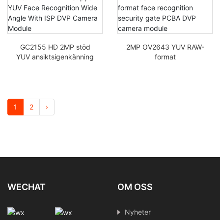
kameramodul
GC2155 HD 2MP stöd
2MP OV2643 YUV RAW-
YUV ansiktsigenkänning
format
vidvinkel med ISP DVP-
ansiktsigenkänningssäk
kameramodul
erhetsgrind PCBA DVP-
kameramodul
1
2
›
WECHAT
OM OSS
Nyheter