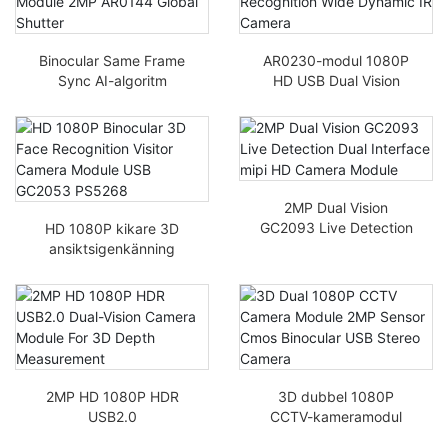
Binocular Same Frame
AR0230-modul 1080P
Sync AI-algoritm
HD USB Dual Vision
Kameramodul 2MP
ansiktsigenkänning
AR0144 Global slutare
Wide Dynamic IR-
kamera
2MP Dual Vision
GC2093 Live Detection
HD 1080P kikare 3D
Dual Interface MIPI HD
ansiktsigenkänning
Kameramodul
besökskameramodul
USB GC2053 PS5268
2MP HD 1080P HDR
3D dubbel 1080P
USB2.0
CCTV-kameramodul
dubbelbildskameramod
2MP-sensor CMOS