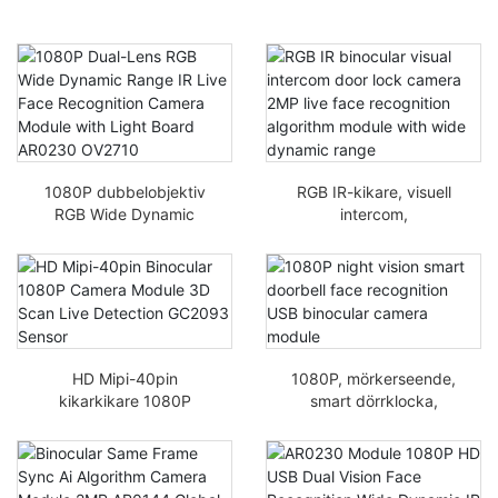
1080P dubbelobjektiv
RGB IR-kikare, visuell
RGB Wide Dynamic
intercom,
Range IR Live
dörrlåskamera, 2MP
ansiktsigenkänningska
levande
meramodul med
ansiktsigenkänningsalg
ljuspanel AR0230
oritmmodul med stort
OV2710
dynamiskt omfång,
HD Mipi-40pin
1080P, mörkerseende,
kikarkikare 1080P
smart dörrklocka,
kameramodul 3D Scan
ansiktsigenkänning,
Live Detection GC2093-
USB-
sensor
kikarekameramodul