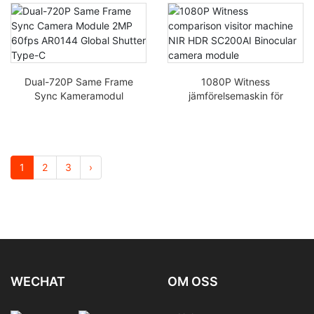
ul för 3D-djupmätning
kikare USB
stereokamera
Dual-720P Same Frame
1080P Witness
Sync Kameramodul
jämförelsemaskin för
2MP 60fps AR0144
besökare NIR HDR
Global Shutter Type-C
SC200AI
kikarkameramodul
1
2
3
›
WECHAT
OM OSS