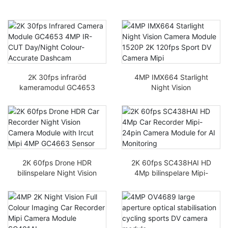
2K 30fps infraröd
4MP IMX664 Starlight
kameramodul GC4653
Night Vision
4MP IR-CUT Dag/natt
Kameramodul 1520P 2K
färgkorrekt dashcam
120fps Sport DV
Kamera Mipi
2K 60fps Drone HDR
2K 60fps SC438HAI HD
bilinspelare Night Vision
4Mp bilinspelare Mipi-
Kameramodul med Ircut
24pins kameramodul för
Mipi 4MP GC4663-
AI-övervakning
sensor