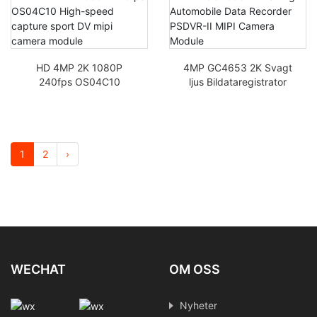
Camera Module
HD 4MP 2K 1080P
4MP GC4653 2K Svagt
240fps OS04C10
ljus Bildataregistrator
höghastighetsinspelning
PSDVR-II MIPI
sport DV mipi-
Kameramodul
kameramodul
1
2
›
WECHAT
OM OSS
Nyheter