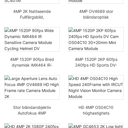
4MP 2K Nattseende
4MP OV4689 stor
Fullfärgsbild,
bländaroptisk
Bilinspelare Mipi
stabilisering cykel har
Kameramodul SC401AI
DV-kameramodul
4MP 1520P 90fps Bred
4MP 1520P 2KP 60fps
dynamisk IMX464 IR-
240fps HD Sports DV-
känslig kameramodul
kamera OS04C10
Cykelhjälm DV
30x20mm
minikameramodul
Stor bländarobjektiv
HD 4MP OS04C10
Autofokus 4MP
höghastighets
OV4689 HD High Frame
240Frame med IRCUT
Rate Kameramodul 2K
Night Vision Monitor