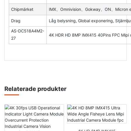
Chipmärket
IMX、Omnivision、Gokway、ON、Micron e
Drag
Låg belysning, Global exponering, Stjärnlj
AS-DC518A4M2-
4K HDR HD 8MP IMX415 40Pins FPC Mipi ul
27
Relaterade produkter