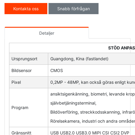
Kontakta oss
Snabb förfrågan
Detaljer
STÖD ANPAS
Ursprungsort
Guangdong, Kina (fastlandet)
Bildsensor
CMOS
Pixel
0,2MP - 48MP, kan också göras enligt kun
ansiktsigenkänning, biometri, levande kro
självbetjäningsterminal,
Program
Bildöverföring, streckkodsskanning, infra
Rörelsekamera, industri och andra område
Gränssnitt
USB USB2.0 USB3.0 MIPI CSI CSI2 DVP