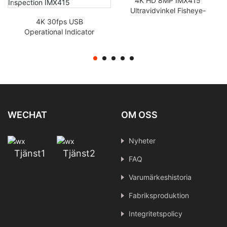
4K HD 8MP IMX415
Ultravidvinkel Fisheye-
objektiv Mipi Industrial
4K 30fps USB
Kameramodul fpc
Operational Indicator
Light Kameramodul
Överströmsskydd
Industriell kamerasyn
Inspektion IMX415
WECHAT
OM OSS
Nyheter
Tjänst1
Tjänst2
FAQ
Varumärkeshistoria
Fabriksproduktion
Integritetspolicy