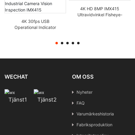
4K HD 8MP IMX415
Ultravidvinkel Fisheye-
objektiv Mipi Industrial
4K 30fps USB
Kameramodul fpc
Operational Indicator
Light Kameramodul
Överströmsskydd
Industriell kamerasyn
Inspektion IMX415
WECHAT
OM OSS
Nyheter
Tjänst1
Tjänst2
FAQ
Varumärkeshistoria
Fabriksproduktion