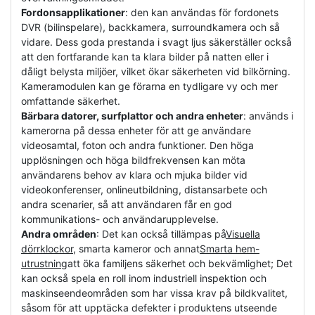
Fordonsapplikationer
: den kan användas för fordonets
DVR (bilinspelare), backkamera, surroundkamera och så
vidare. Dess goda prestanda i svagt ljus säkerställer också
att den fortfarande kan ta klara bilder på natten eller i
dåligt belysta miljöer, vilket ökar säkerheten vid bilkörning.
Kameramodulen kan ge förarna en tydligare vy och mer
omfattande säkerhet.
Bärbara datorer, surfplattor och andra enheter
: används i
kamerorna på dessa enheter för att ge användare
videosamtal, foton och andra funktioner. Den höga
upplösningen och höga bildfrekvensen kan möta
användarens behov av klara och mjuka bilder vid
videokonferenser, onlineutbildning, distansarbete och
andra scenarier, så att användaren får en god
kommunikations- och användarupplevelse.
Andra områden
: Det kan också tillämpas på
Visuella
dörrklockor
, smarta kameror och annat
Smarta hem-
utrustning
att öka familjens säkerhet och bekvämlighet; Det
kan också spela en roll inom industriell inspektion och
maskinseendeområden som har vissa krav på bildkvalitet,
såsom för att upptäcka defekter i produktens utseende