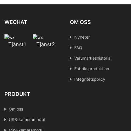
WECHAT
OM OSS
Nyheter
Tjänst1
Tjänst2
FAQ
Varumärkeshistoria
Fabriksproduktion
Integritetspolicy
PRODUKT
Om oss
USB-kameramodul
Mipi-kameramodul