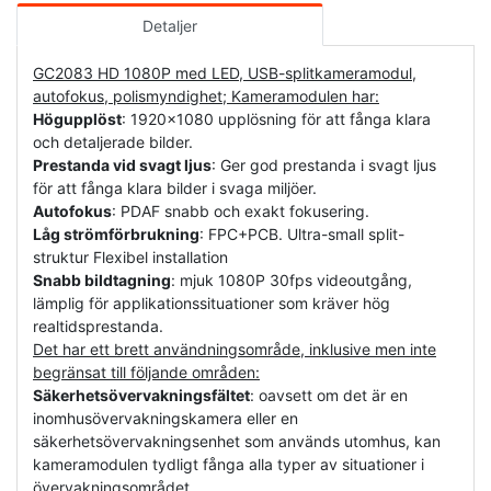
Detaljer
GC2083 HD 1080P med LED, USB-splitkameramodul,
autofokus, polismyndighet; Kameramodulen har:
Högupplöst
: 1920x1080 upplösning för att fånga klara
och detaljerade bilder.
Prestanda vid svagt ljus
: Ger god prestanda i svagt ljus
för att fånga klara bilder i svaga miljöer.
Autofokus
: PDAF snabb och exakt fokusering.
Låg strömförbrukning
: FPC+PCB. Ultra-small split-
struktur Flexibel installation
Snabb bildtagning
: mjuk 1080P 30fps videoutgång,
lämplig för applikationssituationer som kräver hög
realtidsprestanda.
Det har ett brett användningsområde, inklusive men inte
begränsat till följande områden:
Säkerhetsövervakningsfältet
: oavsett om det är en
inomhusövervakningskamera eller en
säkerhetsövervakningsenhet som används utomhus, kan
kameramodulen tydligt fånga alla typer av situationer i
övervakningsområdet.