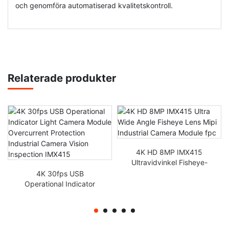
och genomföra automatiserad kvalitetskontroll.
Relaterade produkter
4K HD 8MP IMX415
Ultravidvinkel Fisheye-
objektiv Mipi Industrial
4K 30fps USB
Kameramodul fpc
Operational Indicator
Light Kameramodul
Överströmsskydd
Industriell kamerasyn
Inspektion IMX415