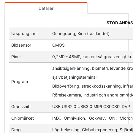
Detaljer
STÖD ANPAS
Ursprungsort
Guangdong, Kina (fastlandet)
Bildsensor
CMOS
Pixel
0,2MP - 48MP, kan också göras enligt ku
ansiktsigenkänning, biometri, levande kr
självbetjäningsterminal,
Program
Bildöverföring, streckkodsskanning, infr
Rörelsekamera, industri och andra områd
Gränssnitt
USB USB2.0 USB3.0 MIPI CSI CSI2 DVP
Chipmärket
IMX、Omnivision、Gokway、ON、Micron 
Drag
Låg belysning, Global exponering, Stjärn