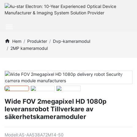
Hem
Produkter
Dvp-kameramodul
2MP kameramodul
Wide FOV 2megapixel HD 1080p
leveransrobot Tillverkare av
säkerhetskameramoduler
Modell:
AS-AA538A72M14-50