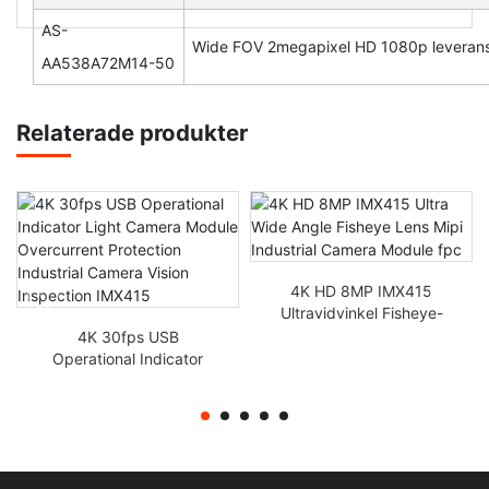
AS-
Wide FOV 2megapixel HD 1080p leveransr
AA538A72M14-50
Relaterade produkter
4K HD 8MP IMX415
Ultravidvinkel Fisheye-
objektiv Mipi Industrial
4K 30fps USB
Kameramodul fpc
Operational Indicator
Light Kameramodul
Överströmsskydd
Industriell kamerasyn
Inspektion IMX415